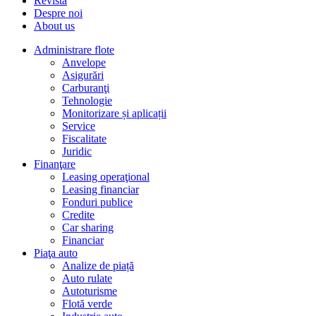
Revista
Despre noi
About us
Administrare flote
Anvelope
Asigurări
Carburanţi
Tehnologie
Monitorizare și aplicații
Service
Fiscalitate
Juridic
Finanţare
Leasing operaţional
Leasing financiar
Fonduri publice
Credite
Car sharing
Financiar
Piaţa auto
Analize de piață
Auto rulate
Autoturisme
Flotă verde