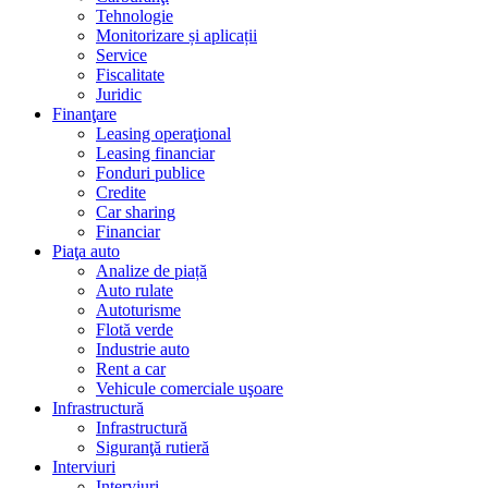
Tehnologie
Monitorizare și aplicații
Service
Fiscalitate
Juridic
Finanţare
Leasing operaţional
Leasing financiar
Fonduri publice
Credite
Car sharing
Financiar
Piaţa auto
Analize de piață
Auto rulate
Autoturisme
Flotă verde
Industrie auto
Rent a car
Vehicule comerciale uşoare
Infrastructură
Infrastructură
Siguranţă rutieră
Interviuri
Interviuri