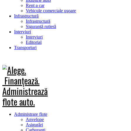
Industrie auto
Rent a car
Vehicule comerciale uşoare
Infrastructură
Infrastructură
Siguranţă rutieră
Interviuri
Interviuri
Editorial
Transporturi
Administrare flote
Anvelope
Asigurări
Carburanţi