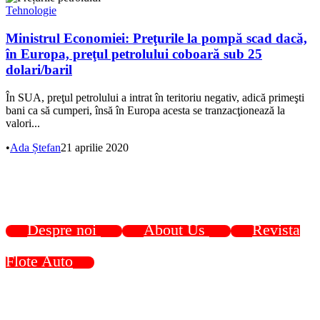
Tehnologie
Ministrul Economiei: Preţurile la pompă scad dacă,
în Europa, preţul petrolului coboară sub 25
dolari/baril
În SUA, preţul petrolului a intrat în teritoriu negativ, adică primeşti
bani ca să cumperi, însă în Europa acesta se tranzacţionează la
valori...
•
Ada Ștefan
21 aprilie 2020
Despre noi
About Us
Revista
Flote Auto