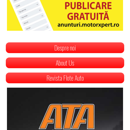
Despre noi
About Us
Revista Flote Auto