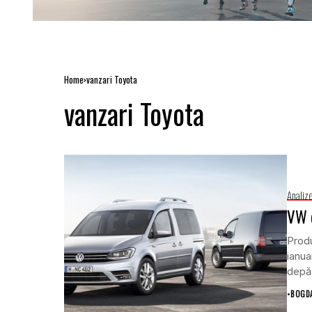
Home
vanzari Toyota
vanzari Toyota
Analiz
VW d
Produ
ianua
depăș
•
BOGD