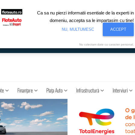
Ca sa nu pierzi informatii esentiale de la experti in
domeniu, accepta sa le impartasim cu tine!
NU, MULTUMESC
ACCEPT
Nu colectam date cu caracter personal.
ote
Finanţare
Piaţa Auto
Infrastructură
Interviuri