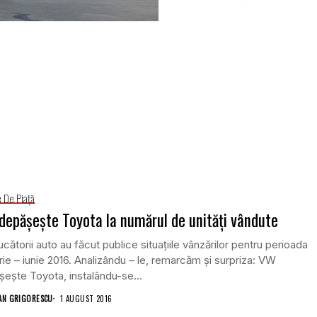
e De Piață
epășește Toyota la numărul de unități vândute
cătorii auto au făcut publice situațiile vânzărilor pentru perioada
rie – iunie 2016. Analizându – le, remarcăm și surpriza: VW
ește Toyota, instalându-se...
AN GRIGORESCU
1 AUGUST 2016