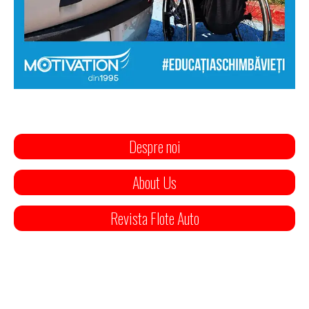
Despre noi
About Us
Revista Flote Auto