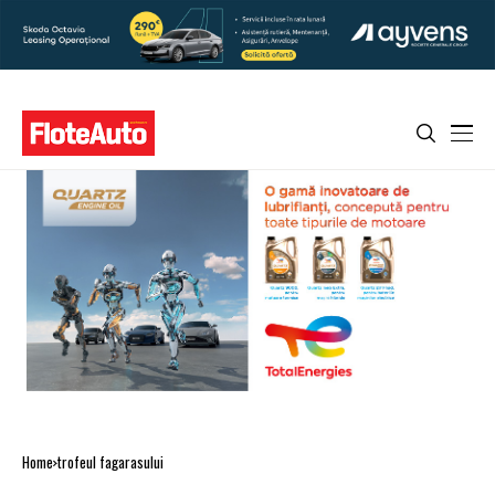
Home
trofeul fagarasului