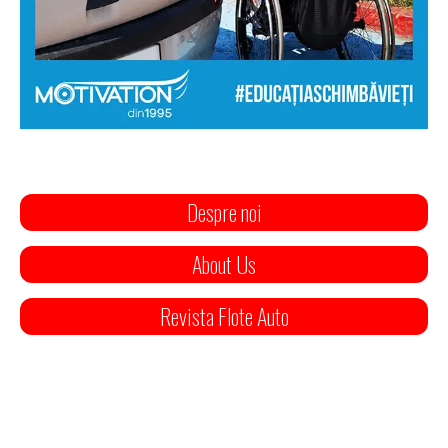
Despre noi
About Us
Revista Flote Auto