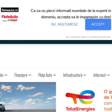
Ca sa nu pierzi informatii esentiale de la experti in
domeniu, accepta sa le impartasim cu tine!
NU, MULTUMESC
ACCEPT
Nu colectam date cu caracter personal.
ote
Finanţare
Piaţa Auto
Infrastructură
Interviuri