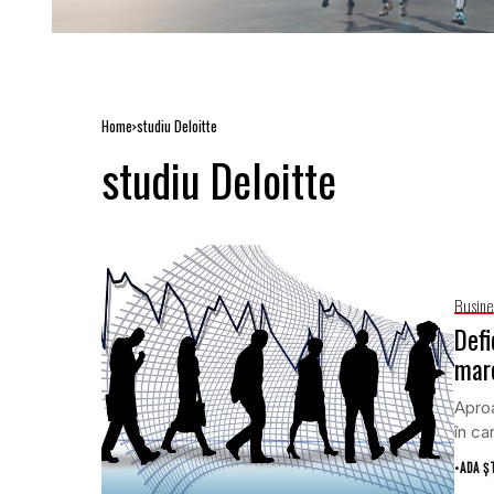
Home
studiu Deloitte
studiu Deloitte
Busine
Defi
mare
Aproa
în ca
•
ADA Ș