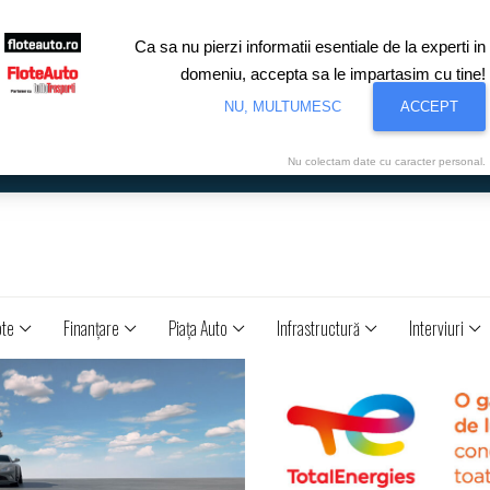
Ca sa nu pierzi informatii esentiale de la experti in
domeniu, accepta sa le impartasim cu tine!
NU, MULTUMESC
ACCEPT
Nu colectam date cu caracter personal.
ote
Finanţare
Piaţa Auto
Infrastructură
Interviuri