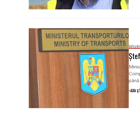
Infrast
Ştef
Minis
Compa
până 
•
ADA Ș