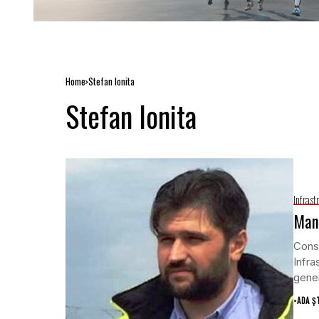
Home
Stefan Ionita
Stefan Ionita
Infrast
Mand
Consi
Infra
gener
•
ADA Ș