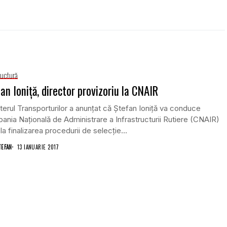
ructură
an Ioniţă, director provizoriu la CNAIR
terul Transporturilor a anunţat că Ştefan Ioniţă va conduce
nia Naţională de Administrare a Infrastructurii Rutiere (CNAIR)
la finalizarea procedurii de selecţie...
TEFAN
13 IANUARIE 2017