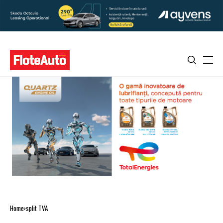
Home
split TVA