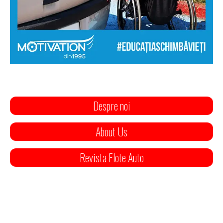
Despre noi
About Us
Revista Flote Auto