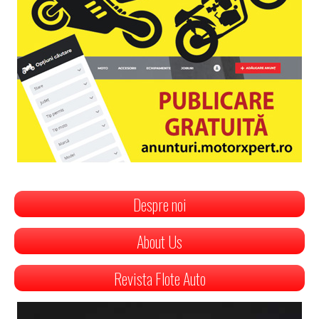
Despre noi
About Us
Revista Flote Auto