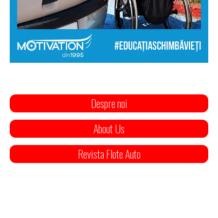
Despre noi
About Us
Revista Flote Auto