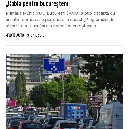
„Rabla pentru bucureşteni”
Primăria Municipiului Bucureşti (PMB) a publicat lista cu
unităţile comerciale partenere în cadrul „Programului de
stimulare a eliminării din traficul bucureştean a
autovehiculelor...
•
FLOTE AUTO
3 IUNIE 2019