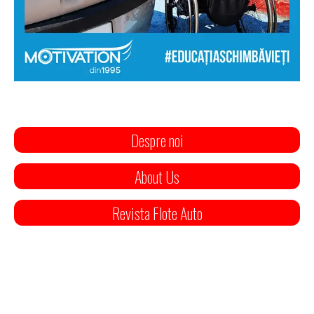
Despre noi
About Us
Revista Flote Auto