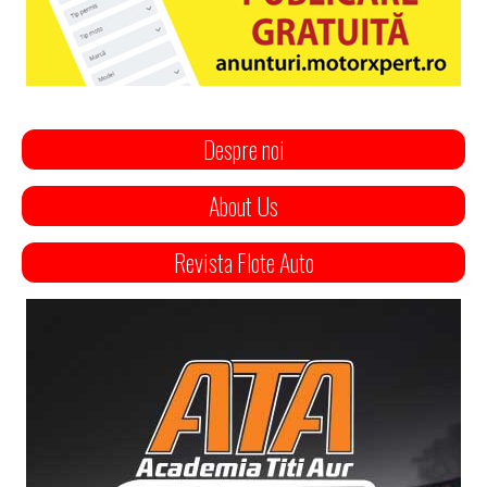
Despre noi
About Us
Revista Flote Auto