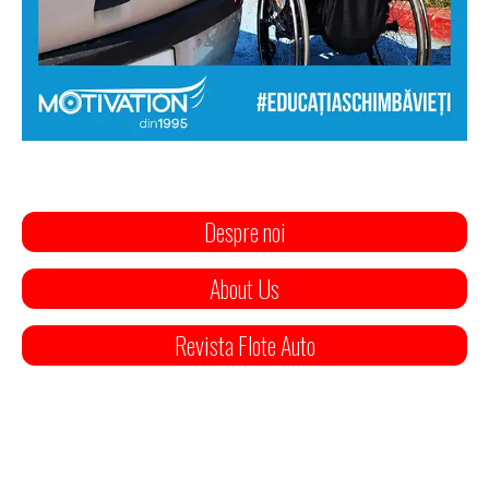
Despre noi
About Us
Revista Flote Auto