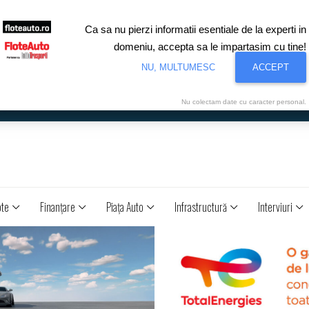
Ca sa nu pierzi informatii esentiale de la experti in
domeniu, accepta sa le impartasim cu tine!
NU, MULTUMESC
ACCEPT
Nu colectam date cu caracter personal.
ote
Finanţare
Piaţa Auto
Infrastructură
Interviuri