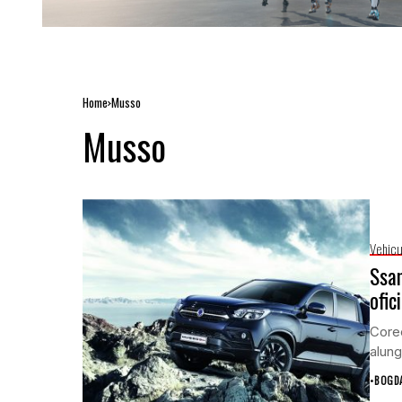
Home
Musso
Musso
Vehicu
Ssan
ofic
Coree
alun
•
BOGD