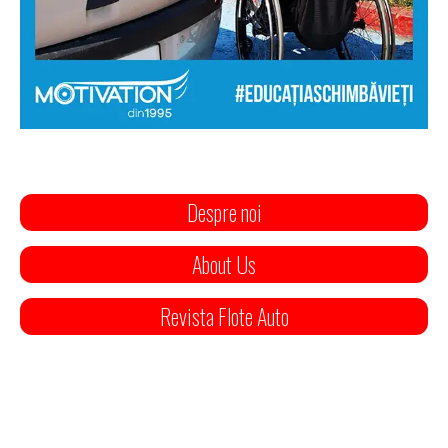
Despre noi
About Us
Revista Flote Auto