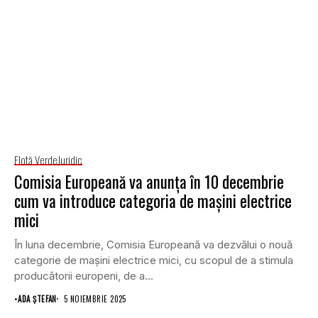
Flotă Verde
Juridic
Comisia Europeană va anunța în 10 decembrie
cum va introduce categoria de mașini electrice
mici
În luna decembrie, Comisia Europeană va dezvălui o nouă
categorie de mașini electrice mici, cu scopul de a stimula
producătorii europeni, de a...
•
ADA ȘTEFAN
5 NOIEMBRIE 2025