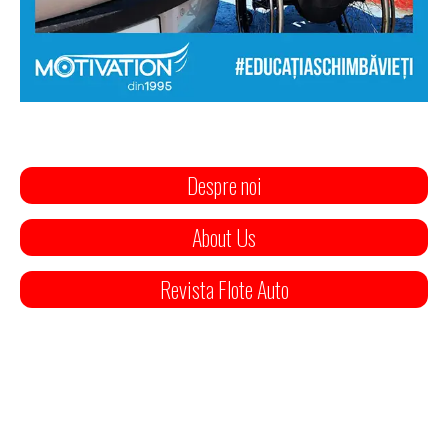
Despre noi
About Us
Revista Flote Auto