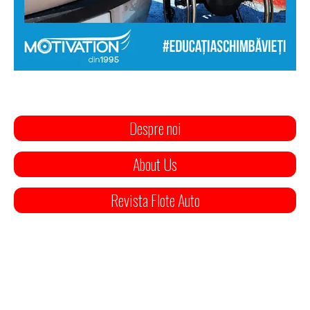
Despre noi
About Us
Revista Flote Auto