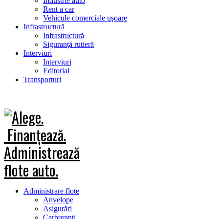
Industrie auto
Rent a car
Vehicule comerciale uşoare
Infrastructură
Infrastructură
Siguranţă rutieră
Interviuri
Interviuri
Editorial
Transporturi
Administrare flote
Anvelope
Asigurări
Carburanţi