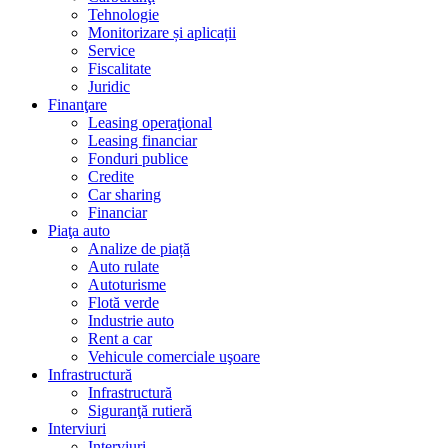
Tehnologie
Monitorizare și aplicații
Service
Fiscalitate
Juridic
Finanţare
Leasing operaţional
Leasing financiar
Fonduri publice
Credite
Car sharing
Financiar
Piaţa auto
Analize de piață
Auto rulate
Autoturisme
Flotă verde
Industrie auto
Rent a car
Vehicule comerciale uşoare
Infrastructură
Infrastructură
Siguranţă rutieră
Interviuri
Interviuri