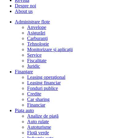
Revista
Despre noi
About us
Administrare flote
Anvelope
Asigurări
Carburanţi
Tehnologie
Monitorizare și aplicații
Service
Fiscalitate
Juridic
Finanţare
Leasing operaţional
Leasing financiar
Fonduri publice
Credite
Car sharing
Financiar
Piaţa auto
Analize de piață
Auto rulate
Autoturisme
Flotă verde