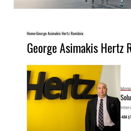
Home
George Asimakis Hertz România
George Asimakis Hertz 
Intervi
Solu
Inte
•
ADA Ș