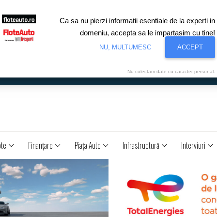
Ca sa nu pierzi informatii esentiale de la experti in
domeniu, accepta sa le impartasim cu tine!
NU, MULTUMESC
ACCEPT
Nu colectam date cu caracter personal.
ote
Finanţare
Piaţa Auto
Infrastructură
Interviuri