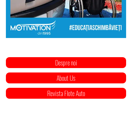
Despre noi
About Us
Revista Flote Auto