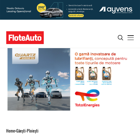
Home
Găeşti-Ploieşti