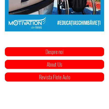
Despre noi
About Us
Revista Flote Auto