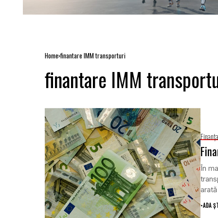
Home
finantare IMM transporturi
finantare IMM transportu
Finanţ
Fina
În ma
trans
arată
•
ADA Ș