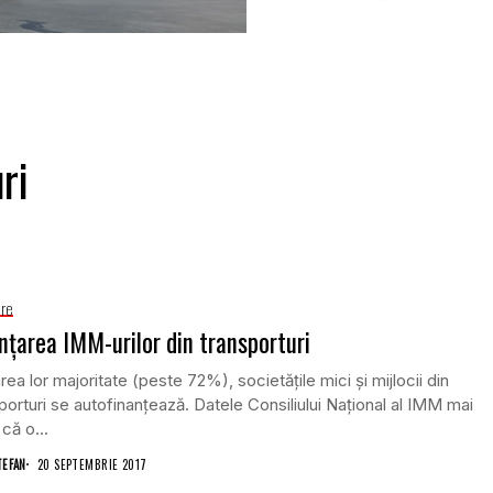
ri
are
nţarea IMM-urilor din transporturi
rea lor majoritate (peste 72%), societăţile mici şi mijlocii din
porturi se autofinanţează. Datele Consiliului Naţional al IMM mai
 că o...
TEFAN
20 SEPTEMBRIE 2017