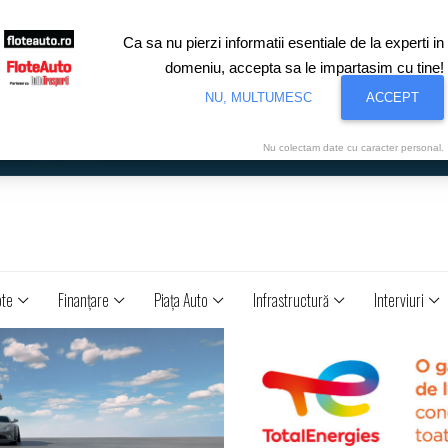
Ca sa nu pierzi informatii esentiale de la experti in
domeniu, accepta sa le impartasim cu tine!
NU, MULTUMESC
ACCEPT
Nu colectam date cu caracter personal.
ote
Finanţare
Piaţa Auto
Infrastructură
Interviuri