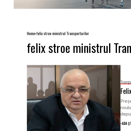
Home
felix stroe ministrul Transporturilor
felix stroe ministrul Tra
Transp
Feli
Preşe
noulu
depun
•
ADA Ș