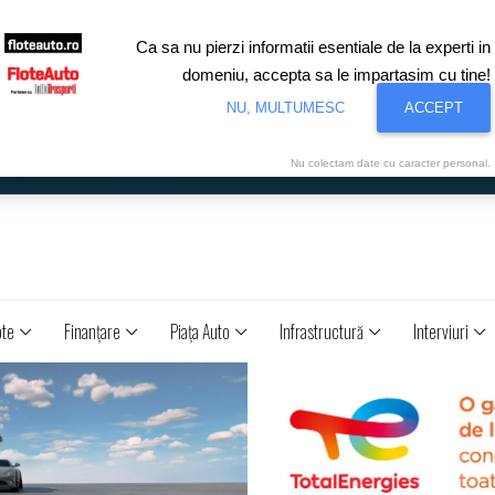
Ca sa nu pierzi informatii esentiale de la experti in
domeniu, accepta sa le impartasim cu tine!
NU, MULTUMESC
ACCEPT
Nu colectam date cu caracter personal.
ote
Finanţare
Piaţa Auto
Infrastructură
Interviuri