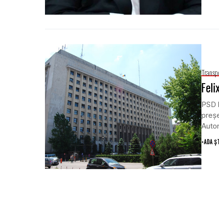
Transp
Feli
PSD l
preşe
Auto
•
ADA Ș