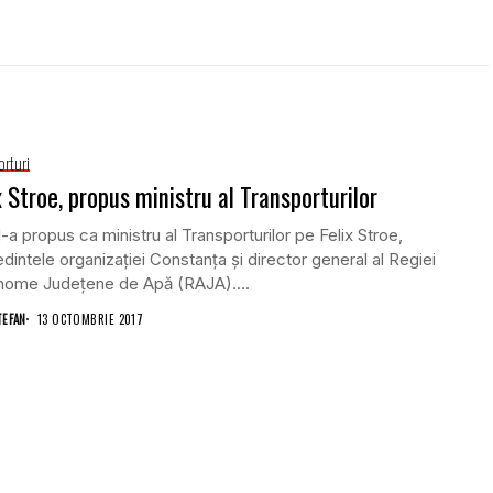
orturi
x Stroe, propus ministru al Transporturilor
-a propus ca ministru al Transporturilor pe Felix Stroe,
dintele organizaţiei Constanţa şi director general al Regiei
nome Judeţene de Apă (RAJA)....
TEFAN
13 OCTOMBRIE 2017