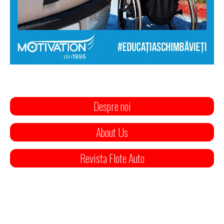
Despre noi
About Us
Revista Flote Auto