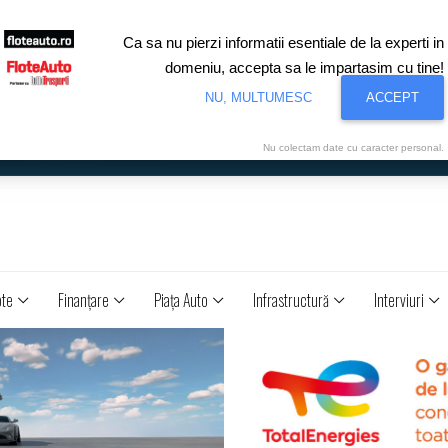
Ca sa nu pierzi informatii esentiale de la experti in
domeniu, accepta sa le impartasim cu tine!
NU, MULTUMESC
ACCEPT
Nu colectam date cu caracter personal.
ote
Finanţare
Piaţa Auto
Infrastructură
Interviuri