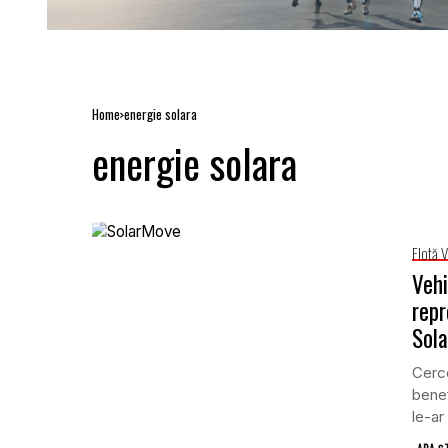
Home
energie solara
energie solara
Flotă 
Vehi
repr
Sol
Cerce
benef
le-ar