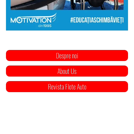
Despre noi
About Us
Revista Flote Auto