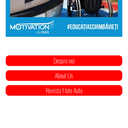
Despre noi
About Us
Revista Flote Auto