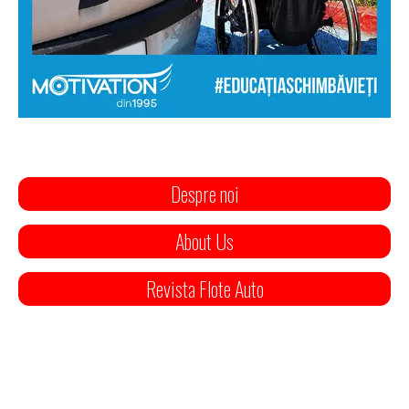
Despre noi
About Us
Revista Flote Auto