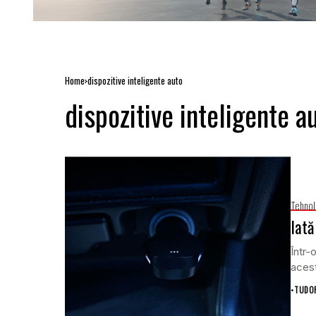
Home
dispozitive inteligente auto
dispozitive inteligente a
Tehnol
Iată
Într-
acest
•
TUDOR