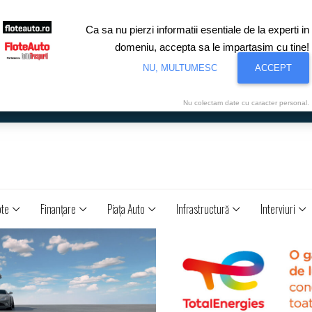
Ca sa nu pierzi informatii esentiale de la experti in
domeniu, accepta sa le impartasim cu tine!
NU, MULTUMESC
ACCEPT
Nu colectam date cu caracter personal.
ote
Finanţare
Piaţa Auto
Infrastructură
Interviuri