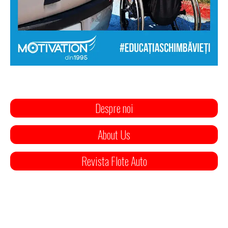
Despre noi
About Us
Revista Flote Auto