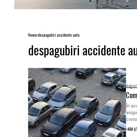
Home
despagubiri accidente auto
despagubiri accidente a
Asigură
Comi
În ac
asigu
consi
•
ADA Ș