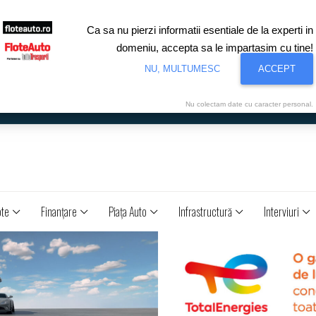
Ca sa nu pierzi informatii esentiale de la experti in
domeniu, accepta sa le impartasim cu tine!
NU, MULTUMESC
ACCEPT
Nu colectam date cu caracter personal.
ote
Finanţare
Piaţa Auto
Infrastructură
Interviuri