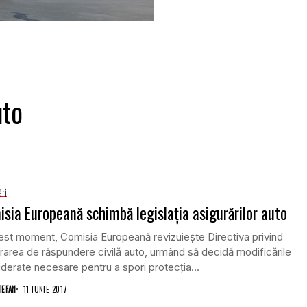
uto
ri
sia Europeană schimbă legislaţia asigurărilor auto
est moment, Comisia Europeană revizuieşte Directiva privind
rarea de răspundere civilă auto, urmând să decidă modificările
derate necesare pentru a spori protecţia...
TEFAN
11 IUNIE 2017