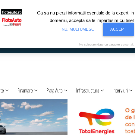
Ca sa nu pierzi informatii esentiale de la experti in
domeniu, accepta sa le impartasim cu tine!
NU, MULTUMESC
ACCEPT
Nu colectam date cu caracter personal.
ote
Finanţare
Piaţa Auto
Infrastructură
Interviuri