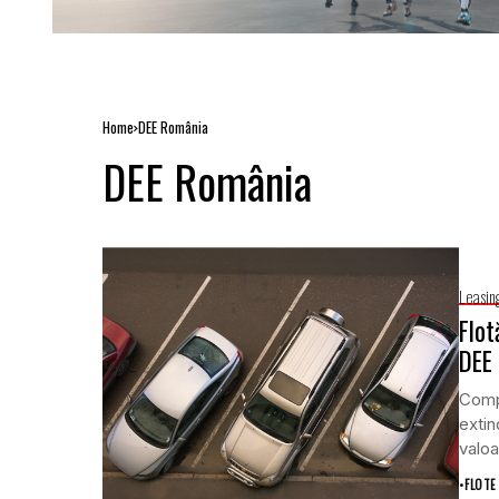
Home
DEE România
DEE România
Leasin
Flot
DEE
Compa
extin
valoa
•
FLOTE