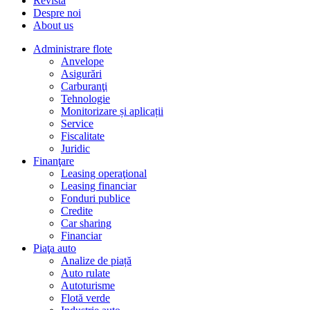
Revista
Despre noi
About us
Administrare flote
Anvelope
Asigurări
Carburanţi
Tehnologie
Monitorizare și aplicații
Service
Fiscalitate
Juridic
Finanţare
Leasing operaţional
Leasing financiar
Fonduri publice
Credite
Car sharing
Financiar
Piaţa auto
Analize de piață
Auto rulate
Autoturisme
Flotă verde