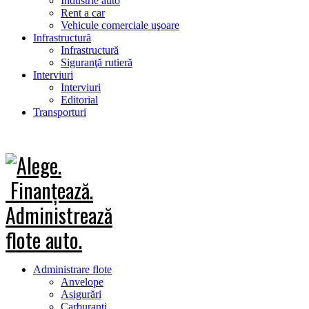
Industrie auto
Rent a car
Vehicule comerciale uşoare
Infrastructură
Infrastructură
Siguranţă rutieră
Interviuri
Interviuri
Editorial
Transporturi
Administrare flote
Anvelope
Asigurări
Carburanţi