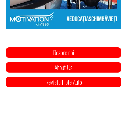
Despre noi
About Us
Revista Flote Auto