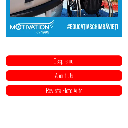
Despre noi
About Us
Revista Flote Auto