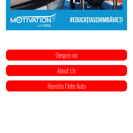
Despre noi
About Us
Revista Flote Auto