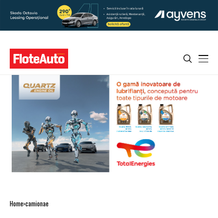
Home
camionae