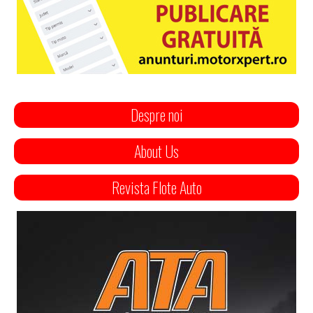
Despre noi
About Us
Revista Flote Auto