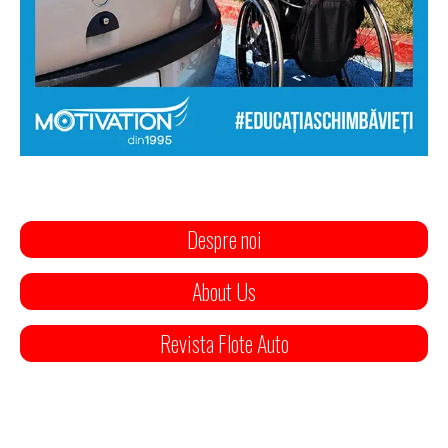
Despre noi
About Us
Revista Flote Auto