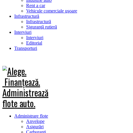
Industrie auto
Rent a car
Vehicule comerciale uşoare
Infrastructură
Infrastructură
Siguranţă rutieră
Interviuri
Interviuri
Editorial
Transporturi
Administrare flote
Anvelope
Asigurări
Carburanţi