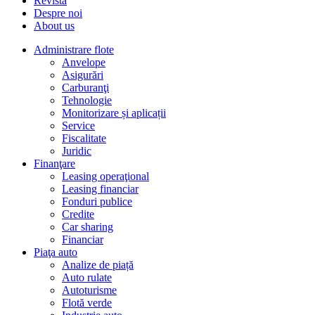
Revista
Despre noi
About us
Administrare flote
Anvelope
Asigurări
Carburanţi
Tehnologie
Monitorizare și aplicații
Service
Fiscalitate
Juridic
Finanţare
Leasing operaţional
Leasing financiar
Fonduri publice
Credite
Car sharing
Financiar
Piaţa auto
Analize de piață
Auto rulate
Autoturisme
Flotă verde