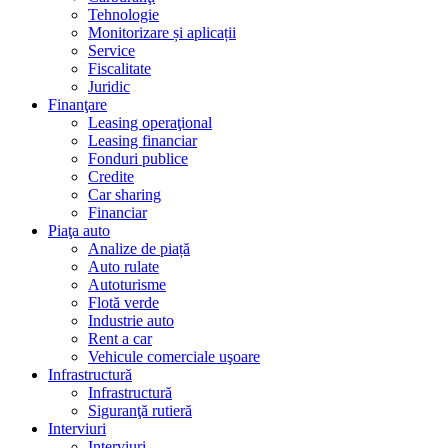
Tehnologie
Monitorizare și aplicații
Service
Fiscalitate
Juridic
Finanţare
Leasing operaţional
Leasing financiar
Fonduri publice
Credite
Car sharing
Financiar
Piaţa auto
Analize de piață
Auto rulate
Autoturisme
Flotă verde
Industrie auto
Rent a car
Vehicule comerciale uşoare
Infrastructură
Infrastructură
Siguranţă rutieră
Interviuri
Interviuri