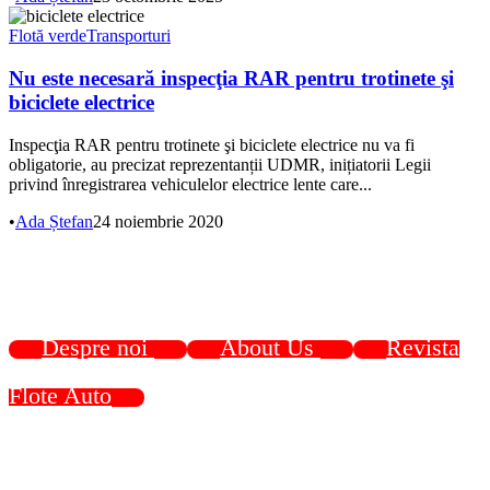
Flotă verde
Transporturi
Nu este necesară inspecţia RAR pentru trotinete şi
biciclete electrice
Inspecţia RAR pentru trotinete şi biciclete electrice nu va fi
obligatorie, au precizat reprezentanții UDMR, inițiatorii Legii
privind înregistrarea vehiculelor electrice lente care...
•
Ada Ștefan
24 noiembrie 2020
Despre noi
About Us
Revista
Flote Auto