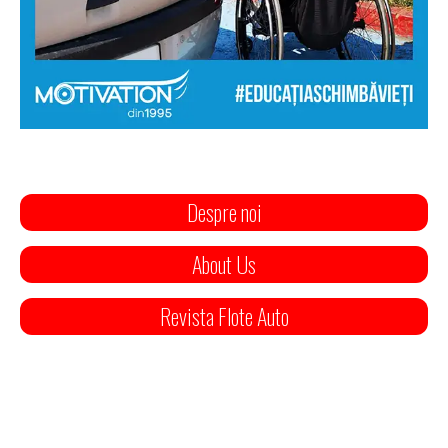
Despre noi
About Us
Revista Flote Auto