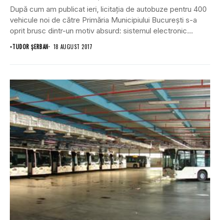
După cum am publicat ieri, licitația de autobuze pentru 400
vehicule noi de către Primăria Municipiului București s-a
oprit brusc dintr-un motiv absurd: sistemul electronic...
•
TUDOR ȘERBAN
18 AUGUST 2017