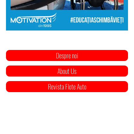
Despre noi
About Us
Revista Flote Auto