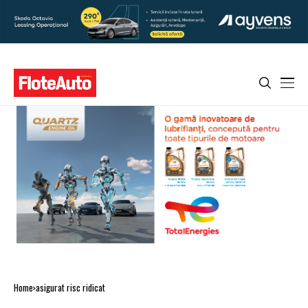
Home
asigurat risc ridicat