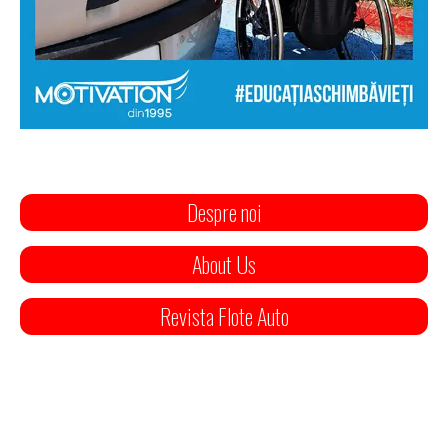
Despre noi
About Us
Revista Flote Auto