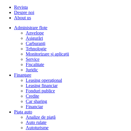
Revista
Despre noi
About us
Administrare flote
Anvelope
Asigurări
Carburanţi
Tehnologie
Monitorizare și aplicații
Service
Fiscalitate
Juridic
Finanţare
Leasing operaţional
Leasing financiar
Fonduri publice
Credite
Car sharing
Financiar
Piaţa auto
Analize de piață
Auto rulate
Autoturisme