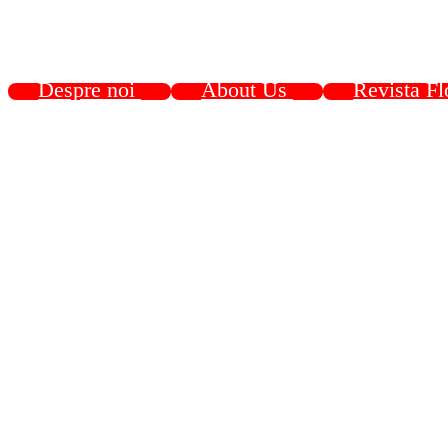
Despre noi
About Us
Revista Fl