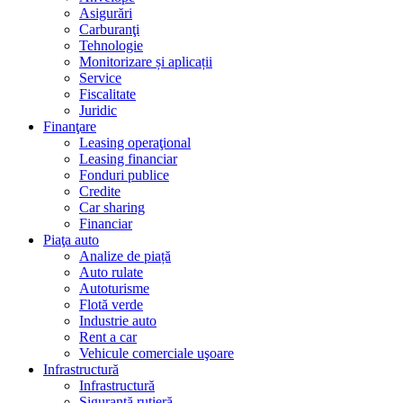
Asigurări
Carburanţi
Tehnologie
Monitorizare și aplicații
Service
Fiscalitate
Juridic
Finanţare
Leasing operaţional
Leasing financiar
Fonduri publice
Credite
Car sharing
Financiar
Piaţa auto
Analize de piață
Auto rulate
Autoturisme
Flotă verde
Industrie auto
Rent a car
Vehicule comerciale uşoare
Infrastructură
Infrastructură
Siguranţă rutieră