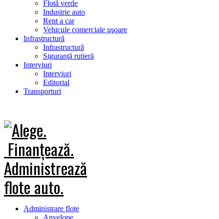
Flotă verde
Industrie auto
Rent a car
Vehicule comerciale uşoare
Infrastructură
Infrastructură
Siguranţă rutieră
Interviuri
Interviuri
Editorial
Transporturi
Administrare flote
Anvelope