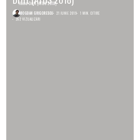
Home
Drift (ATBS 2018)
BOGDAN GRIGORESCU
21 IUNIE 2019
1 MIN. CITIRE
262 VIZUALIZĂRI