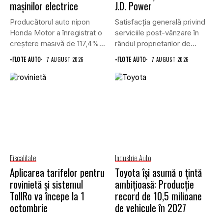
mașinilor electrice
J.D. Power
Producătorul auto nipon
Satisfacția generală privind
Honda Motor a înregistrat o
serviciile post-vânzare în
creștere masivă de 117,4%...
rândul proprietarilor de
vehicule cu energie...
•
FLOTE AUTO
7 AUGUST 2026
•
FLOTE AUTO
7 AUGUST 2026
Fiscalitate
Industrie Auto
Aplicarea tarifelor pentru
Toyota își asumă o țintă
rovinietă și sistemul
ambițioasă: Producție
TollRo va începe la 1
record de 10,5 milioane
octombrie
de vehicule în 2027