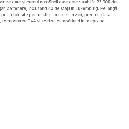
printre care şi
cardul euroShell
care este valabil în
22.000 de
de ţări partenere, incluzând 40 de staţii în Luxemburg. Pe lângă
 pot fi folosite pentru alte tipuri de servicii, precum plata
ră, recuperarea TVA şi acciza, cumpărături în magazine.