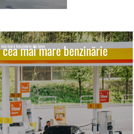
u cea mai mare benzinărie
a mai mare benzinărie din lume
I