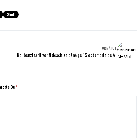
Shell
URMĂTOR
Noi benzinării vor fi deschise până pe 15 octombrie pe A1
Marcate Cu
*