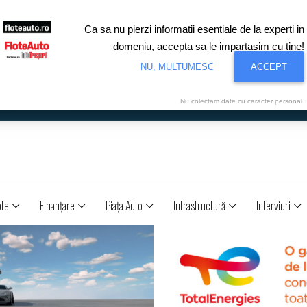
Ca sa nu pierzi informatii esentiale de la experti in
domeniu, accepta sa le impartasim cu tine!
NU, MULTUMESC
ACCEPT
Nu colectam date cu caracter personal.
ote
Finanţare
Piaţa Auto
Infrastructură
Interviuri