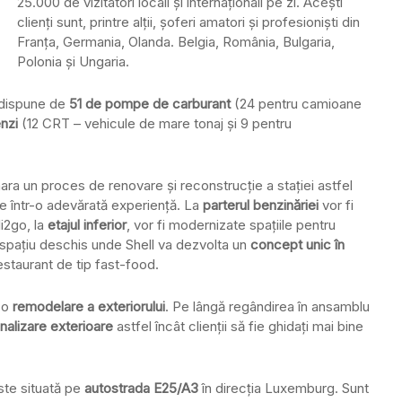
25.000 de vizitatori locali şi internaţionali pe zi. Aceşti
clienţi sunt, printre alţii, şoferi amatori şi profesionişti din
Franţa, Germania, Olanda. Belgia, România, Bulgaria,
Polonia şi Ungaria.
 dispune de
51 de pompe de carburant
(24 pentru camioane
nzi
(12 CRT – vehicule de mare tonaj şi 9 pentru
ara un proces de renovare şi reconstrucţie a staţiei astfel
rme într-o adevărată experienţă. La
parterul benzinăriei
vor fi
i2go, la
etajul inferior
, vor fi modernizate spaţiile pentru
 spaţiu deschis unde Shell va dezvolta un
concept unic în
estaurant de tip fast-food.
r-o
remodelare a exteriorului
. Pe lângă regândirea în ansamblu
alizare exterioare
astfel încât clienţii să fie ghidaţi mai bine
ste situată pe
autostrada E25/A3
în direcţia Luxemburg. Sunt