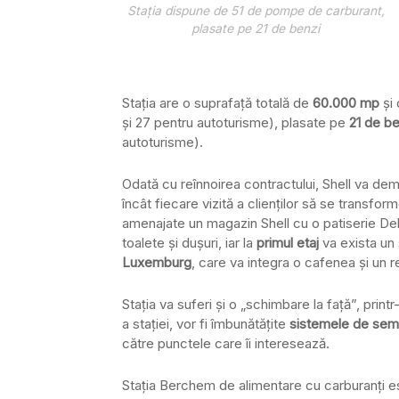
Staţia dispune de 51 de pompe de carburant,
plasate pe 21 de benzi
Staţia are o suprafaţă totală de
60.000 mp
şi
şi 27 pentru autoturisme), plasate pe
21 de be
autoturisme).
Odată cu reînnoirea contractului, Shell va dem
încât fiecare vizită a clienţilor să se transfo
amenajate un magazin Shell cu o patiserie Del
toalete şi duşuri, iar la
primul etaj
va exista un
Luxemburg
, care va integra o cafenea şi un r
Staţia va suferi şi o „schimbare la faţă”, print
a staţiei, vor fi îmbunătăţite
sistemele de semn
către punctele care îi interesează.
Staţia Berchem de alimentare cu carburanţi e